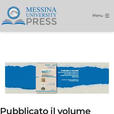
Salta
al
contenuto
Menu
MessinaUP
-
Messina
University
Press
Pubblicato il volume