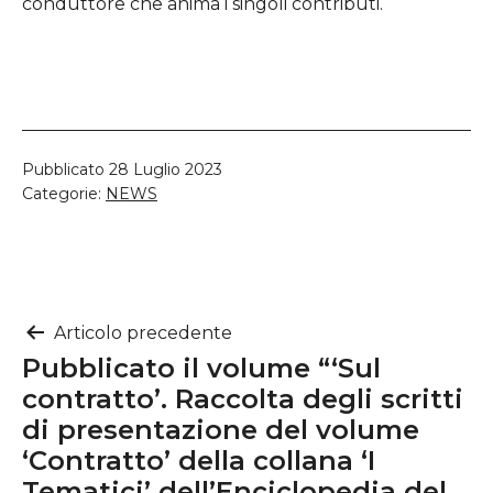
conduttore che anima i singoli contributi.
Pubblicato
28 Luglio 2023
Categorie:
NEWS
Navigazione
Articolo precedente
Pubblicato il volume “‘Sul
articoli
contratto’. Raccolta degli scritti
di presentazione del volume
‘Contratto’ della collana ‘I
Tematici’ dell’Enciclopedia del