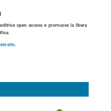
I
trice open access e promuove la libera
ifica.
sto sito.